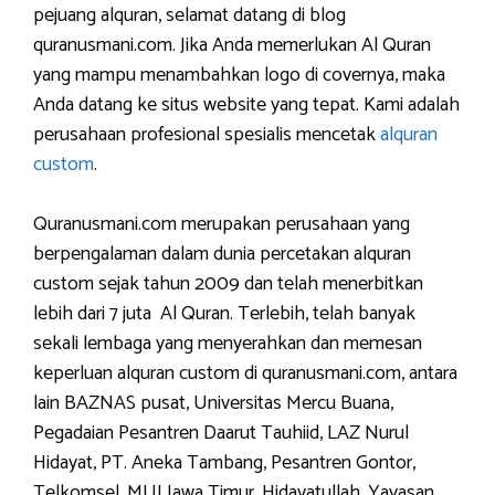
pejuang alquran, selamat datang di blog
quranusmani.com. Jika Anda memerlukan Al Quran
yang mampu menambahkan logo di covernya, maka
Anda datang ke situs website yang tepat. Kami adalah
perusahaan profesional spesialis mencetak
alquran
custom
.
Quranusmani.com merupakan perusahaan yang
berpengalaman dalam dunia percetakan alquran
custom sejak tahun 2009 dan telah menerbitkan
lebih dari 7 juta Al Quran. Terlebih, telah banyak
sekali lembaga yang menyerahkan dan memesan
keperluan alquran custom di quranusmani.com, antara
lain BAZNAS pusat, Universitas Mercu Buana,
Pegadaian Pesantren Daarut Tauhiid, LAZ Nurul
Hidayat, PT. Aneka Tambang, Pesantren Gontor,
Telkomsel, MUI Jawa Timur, Hidayatullah, Yayasan