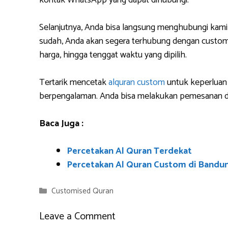
kontak WhatsApp yang dapat dihubungi.
Selanjutnya, Anda bisa langsung menghubungi kami
sudah, Anda akan segera terhubung dengan custome
harga, hingga tenggat waktu yang dipilih.
Tertarik mencetak
alquran custom
untuk keperluan 
berpengalaman. Anda bisa melakukan pemesanan da
Baca Juga :
Percetakan Al Quran Terdekat
Percetakan Al Quran Custom di Bandu
Categories
Customised Quran
Leave a Comment