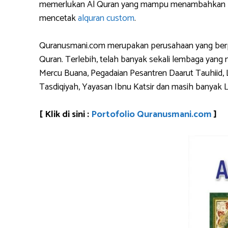
memerlukan Al Quran yang mampu menambahkan logo 
mencetak
alquran custom
.
Quranusmani.com merupakan perusahaan yang berpen
Quran. Terlebih, telah banyak sekali lembaga yan
Mercu Buana, Pegadaian Pesantren Daarut Tauhiid, 
Tasdiqiyah, Yayasan Ibnu Katsir dan masih banyak 
[ Klik di sini :
Portofolio Quranusmani.com
]