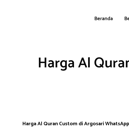
Skip
to
content
Beranda
Be
Harga Al Quran
Harga Al Quran Custom di Argosari WhatsAp