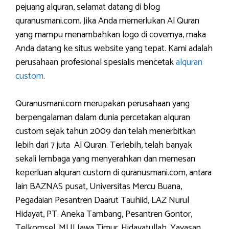
pejuang alquran, selamat datang di blog
quranusmani.com. Jika Anda memerlukan Al Quran
yang mampu menambahkan logo di covernya, maka
Anda datang ke situs website yang tepat. Kami adalah
perusahaan profesional spesialis mencetak
alquran
custom
.
Quranusmani.com merupakan perusahaan yang
berpengalaman dalam dunia percetakan alquran
custom sejak tahun 2009 dan telah menerbitkan
lebih dari 7 juta Al Quran. Terlebih, telah banyak
sekali lembaga yang menyerahkan dan memesan
keperluan alquran custom di quranusmani.com, antara
lain BAZNAS pusat, Universitas Mercu Buana,
Pegadaian Pesantren Daarut Tauhiid, LAZ Nurul
Hidayat, PT. Aneka Tambang, Pesantren Gontor,
Telkomsel, MUI Jawa Timur, Hidayatullah, Yayasan