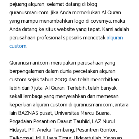
pejuang alquran, selamat datang di blog
quranusmani.com. Jika Anda memerlukan Al Quran
yang mampu menambahkan logo di covernya, maka
Anda datang ke situs website yang tepat. Kami adalah
perusahaan profesional spesialis mencetak
alquran
custom
.
Quranusmani.com merupakan perusahaan yang
berpengalaman dalam dunia percetakan alquran
custom sejak tahun 2009 dan telah menerbitkan
lebih dari 7 juta Al Quran. Terlebih, telah banyak
sekali lembaga yang menyerahkan dan memesan
keperluan alquran custom di quranusmani.com, antara
lain BAZNAS pusat, Universitas Mercu Buana,
Pegadaian Pesantren Daarut Tauhiid, LAZ Nurul
Hidayat, PT. Aneka Tambang, Pesantren Gontor,
Telkomsel, MUI Jawa Timur, Hidayatullah, Yayasan