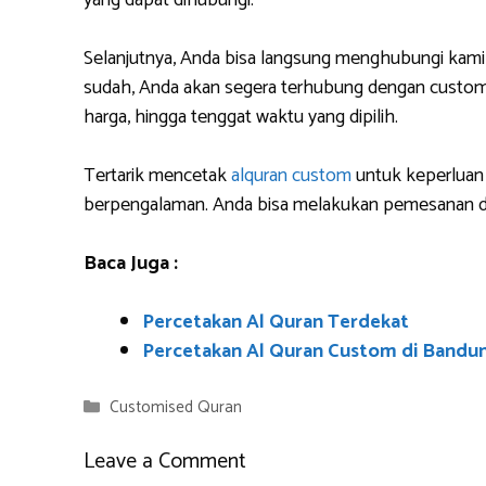
yang dapat dihubungi.
Selanjutnya, Anda bisa langsung menghubungi kami
sudah, Anda akan segera terhubung dengan custome
harga, hingga tenggat waktu yang dipilih.
Tertarik mencetak
alquran custom
untuk keperluan 
berpengalaman. Anda bisa melakukan pemesanan da
Baca Juga :
Percetakan Al Quran Terdekat
Percetakan Al Quran Custom di Bandu
Categories
Customised Quran
Leave a Comment