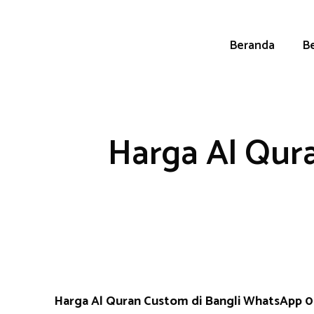
Skip
to
content
Beranda
Be
Harga Al Qura
Harga Al Quran Custom di Bangli WhatsApp 