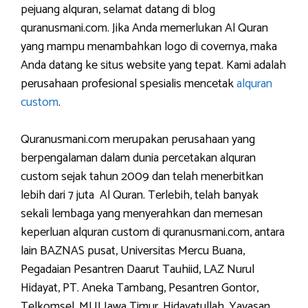
pejuang alquran, selamat datang di blog
quranusmani.com. Jika Anda memerlukan Al Quran
yang mampu menambahkan logo di covernya, maka
Anda datang ke situs website yang tepat. Kami adalah
perusahaan profesional spesialis mencetak
alquran
custom
.
Quranusmani.com merupakan perusahaan yang
berpengalaman dalam dunia percetakan alquran
custom sejak tahun 2009 dan telah menerbitkan
lebih dari 7 juta Al Quran. Terlebih, telah banyak
sekali lembaga yang menyerahkan dan memesan
keperluan alquran custom di quranusmani.com, antara
lain BAZNAS pusat, Universitas Mercu Buana,
Pegadaian Pesantren Daarut Tauhiid, LAZ Nurul
Hidayat, PT. Aneka Tambang, Pesantren Gontor,
Telkomsel, MUI Jawa Timur, Hidayatullah, Yayasan