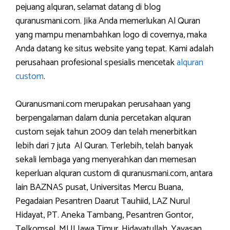
pejuang alquran, selamat datang di blog
quranusmani.com. Jika Anda memerlukan Al Quran
yang mampu menambahkan logo di covernya, maka
Anda datang ke situs website yang tepat. Kami adalah
perusahaan profesional spesialis mencetak
alquran
custom
.
Quranusmani.com merupakan perusahaan yang
berpengalaman dalam dunia percetakan alquran
custom sejak tahun 2009 dan telah menerbitkan
lebih dari 7 juta Al Quran. Terlebih, telah banyak
sekali lembaga yang menyerahkan dan memesan
keperluan alquran custom di quranusmani.com, antara
lain BAZNAS pusat, Universitas Mercu Buana,
Pegadaian Pesantren Daarut Tauhiid, LAZ Nurul
Hidayat, PT. Aneka Tambang, Pesantren Gontor,
Telkomsel, MUI Jawa Timur, Hidayatullah, Yayasan