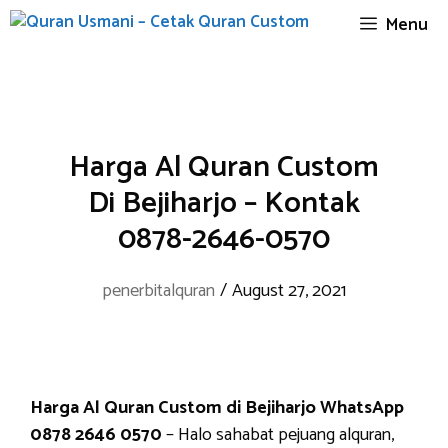
Skip
Menu
to
content
Harga Al Quran Custom
Di Bejiharjo – Kontak
0878-2646-0570
penerbitalquran
/
August 27, 2021
Harga Al Quran Custom di Bejiharjo WhatsApp
0878 2646 0570
– Halo sahabat pejuang alquran,