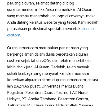
pejuang alquran, selamat datang di blog
quranusmani.com. Jika Anda memerlukan Al Quran
yang mampu menambahkan logo di covernya, maka
Anda datang ke situs website yang tepat. Kami adalah
perusahaan profesional spesialis mencetak
alquran
custom
.
Quranusmani.com merupakan perusahaan yang
berpengalaman dalam dunia percetakan alquran
custom sejak tahun 2009 dan telah menerbitkan
lebih dari 7 juta Al Quran. Terlebih, telah banyak
sekali lembaga yang menyerahkan dan memesan
keperluan alquran custom di quranusmani.com, antara
lain BAZNAS pusat, Universitas Mercu Buana,
Pegadaian Pesantren Daarut Tauhiid, LAZ Nurul
Hidayat, PT. Aneka Tambang, Pesantren Gontor,
Telkomsel, MUI Jawa Timur, Hidayatullah, Yayasan