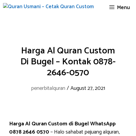
Skip
Menu
to
content
Harga Al Quran Custom
Di Bugel – Kontak 0878-
2646-0570
penerbitalquran
/
August 27, 2021
Harga Al Quran Custom di Bugel WhatsApp
0878 2646 0570
– Halo sahabat pejuang alquran,