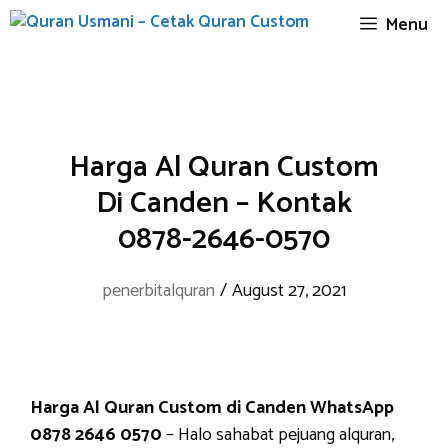
Skip
Menu
to
content
Harga Al Quran Custom
Di Canden – Kontak
0878-2646-0570
penerbitalquran
/
August 27, 2021
Harga Al Quran Custom di Canden WhatsApp
0878 2646 0570
– Halo sahabat pejuang alquran,