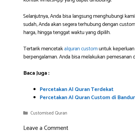
kontak WhatsApp yang dapat dihubungi.
Selanjutnya, Anda bisa langsung menghubungi kami
sudah, Anda akan segera terhubung dengan custome
harga, hingga tenggat waktu yang dipilih.
Tertarik mencetak
alquran custom
untuk keperluan 
berpengalaman. Anda bisa melakukan pemesanan da
Baca Juga :
Percetakan Al Quran Terdekat
Percetakan Al Quran Custom di Bandu
Categories
Customised Quran
Leave a Comment