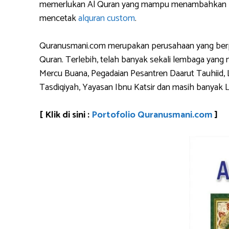
memerlukan Al Quran yang mampu menambahkan logo 
mencetak
alquran custom
.
Quranusmani.com merupakan perusahaan yang berpen
Quran. Terlebih, telah banyak sekali lembaga yan
Mercu Buana, Pegadaian Pesantren Daarut Tauhiid, 
Tasdiqiyah, Yayasan Ibnu Katsir dan masih banyak 
[ Klik di sini :
Portofolio Quranusmani.com
]