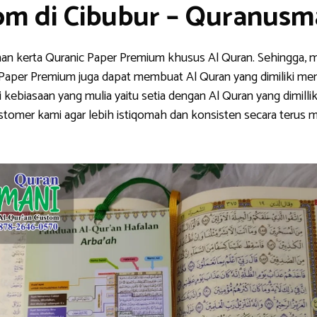
om di Cibubur – Quranusm
han kerta Quranic Paper Premium khusus Al Quran. Sehingga, m
nic Paper Premium juga dapat membuat Al Quran yang dimiliki me
ebiasaan yang mulia yaitu setia dengan Al Quran yang dimillik
stomer kami agar lebih istiqomah dan konsisten secara teru