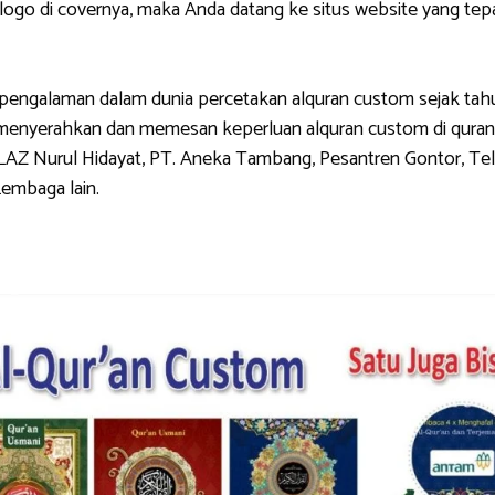
di covernya, maka Anda datang ke situs website yang tepat.
galaman dalam dunia percetakan alquran custom sejak tahun 
g menyerahkan dan memesan keperluan alquran custom di quran
LAZ Nurul Hidayat, PT. Aneka Tambang, Pesantren Gontor, Tel
Lembaga lain.