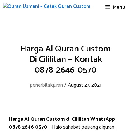
Skip
Menu
to
content
Harga Al Quran Custom
Di Cililitan – Kontak
0878-2646-0570
penerbitalquran
/
August 27, 2021
Harga Al Quran Custom di Cililitan WhatsApp
0878 2646 0570
– Halo sahabat pejuang alquran,