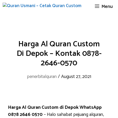
Skip
Menu
to
content
Harga Al Quran Custom
Di Depok – Kontak 0878-
2646-0570
penerbitalquran
/
August 27, 2021
Harga Al Quran Custom di Depok WhatsApp
0878 2646 0570
– Halo sahabat pejuang alquran,