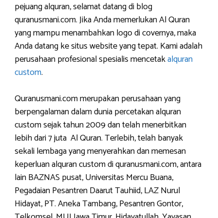
pejuang alquran, selamat datang di blog
quranusmani.com. Jika Anda memerlukan Al Quran
yang mampu menambahkan logo di covernya, maka
Anda datang ke situs website yang tepat. Kami adalah
perusahaan profesional spesialis mencetak
alquran
custom
.
Quranusmani.com merupakan perusahaan yang
berpengalaman dalam dunia percetakan alquran
custom sejak tahun 2009 dan telah menerbitkan
lebih dari 7 juta Al Quran. Terlebih, telah banyak
sekali lembaga yang menyerahkan dan memesan
keperluan alquran custom di quranusmani.com, antara
lain BAZNAS pusat, Universitas Mercu Buana,
Pegadaian Pesantren Daarut Tauhiid, LAZ Nurul
Hidayat, PT. Aneka Tambang, Pesantren Gontor,
Telkomsel, MUI Jawa Timur, Hidayatullah, Yayasan