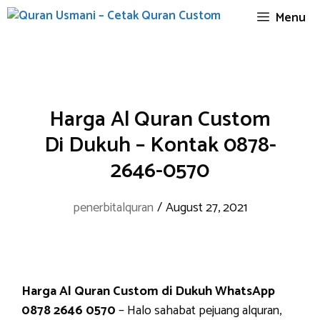
Skip
Menu
to
content
Harga Al Quran Custom
Di Dukuh – Kontak 0878-
2646-0570
penerbitalquran
/
August 27, 2021
Harga Al Quran Custom di Dukuh WhatsApp
0878 2646 0570
– Halo sahabat pejuang alquran,