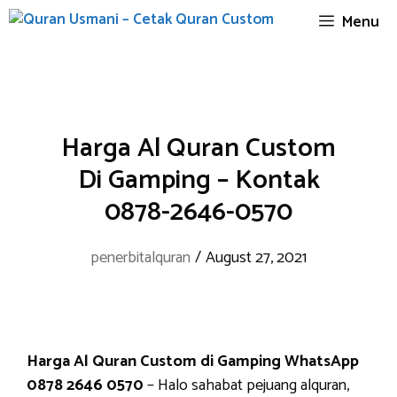
Skip
Menu
to
content
Harga Al Quran Custom
Di Gamping – Kontak
0878-2646-0570
penerbitalquran
/
August 27, 2021
Harga Al Quran Custom di Gamping WhatsApp
0878 2646 0570
– Halo sahabat pejuang alquran,