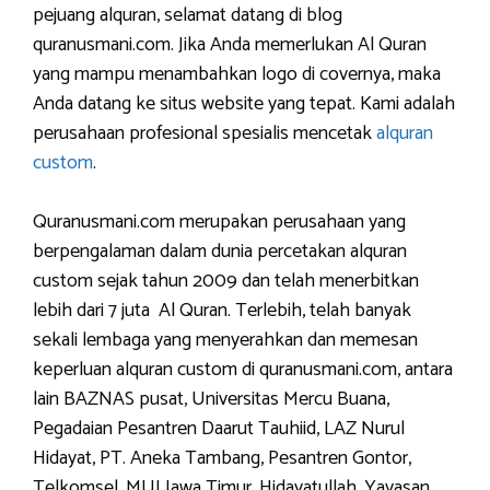
pejuang alquran, selamat datang di blog
quranusmani.com. Jika Anda memerlukan Al Quran
yang mampu menambahkan logo di covernya, maka
Anda datang ke situs website yang tepat. Kami adalah
perusahaan profesional spesialis mencetak
alquran
custom
.
Quranusmani.com merupakan perusahaan yang
berpengalaman dalam dunia percetakan alquran
custom sejak tahun 2009 dan telah menerbitkan
lebih dari 7 juta Al Quran. Terlebih, telah banyak
sekali lembaga yang menyerahkan dan memesan
keperluan alquran custom di quranusmani.com, antara
lain BAZNAS pusat, Universitas Mercu Buana,
Pegadaian Pesantren Daarut Tauhiid, LAZ Nurul
Hidayat, PT. Aneka Tambang, Pesantren Gontor,
Telkomsel, MUI Jawa Timur, Hidayatullah, Yayasan