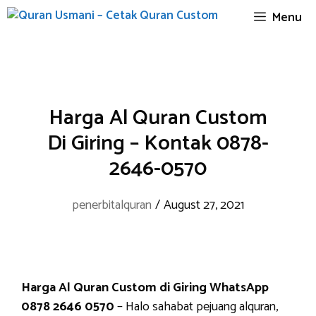
Skip
Menu
to
content
Harga Al Quran Custom
Di Giring – Kontak 0878-
2646-0570
penerbitalquran
/
August 27, 2021
Harga Al Quran Custom di Giring WhatsApp
0878 2646 0570
– Halo sahabat pejuang alquran,