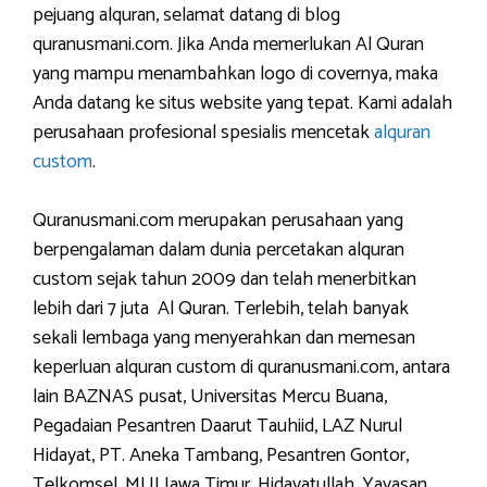
pejuang alquran, selamat datang di blog
quranusmani.com. Jika Anda memerlukan Al Quran
yang mampu menambahkan logo di covernya, maka
Anda datang ke situs website yang tepat. Kami adalah
perusahaan profesional spesialis mencetak
alquran
custom
.
Quranusmani.com merupakan perusahaan yang
berpengalaman dalam dunia percetakan alquran
custom sejak tahun 2009 dan telah menerbitkan
lebih dari 7 juta Al Quran. Terlebih, telah banyak
sekali lembaga yang menyerahkan dan memesan
keperluan alquran custom di quranusmani.com, antara
lain BAZNAS pusat, Universitas Mercu Buana,
Pegadaian Pesantren Daarut Tauhiid, LAZ Nurul
Hidayat, PT. Aneka Tambang, Pesantren Gontor,
Telkomsel, MUI Jawa Timur, Hidayatullah, Yayasan