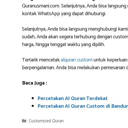
Quranusmani.com. Selanjutnya, Anda bisa langsun
kontak WhatsApp yang dapat dihubungi.
Selanjutnya, Anda bisa langsung menghubungi kami
sudah, Anda akan segera terhubung dengan custome
harga, hingga tenggat waktu yang dipilih.
Tertarik mencetak
alquran custom
untuk keperluan 
berpengalaman. Anda bisa melakukan pemesanan da
Baca Juga :
Percetakan Al Quran Terdekat
Percetakan Al Quran Custom di Bandu
Categories
Customised Quran