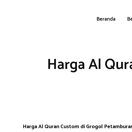
Skip
to
content
Beranda
Be
Harga Al Qur
Harga Al Quran Custom di Grogol Petambur