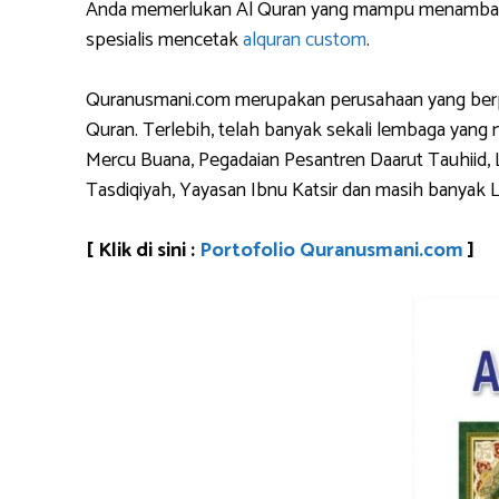
Anda memerlukan Al Quran yang mampu menambahkan
spesialis mencetak
alquran custom
.
Quranusmani.com merupakan perusahaan yang berpen
Quran. Terlebih, telah banyak sekali lembaga yan
Mercu Buana, Pegadaian Pesantren Daarut Tauhiid, 
Tasdiqiyah, Yayasan Ibnu Katsir dan masih banyak 
[ Klik di sini :
Portofolio Quranusmani.com
]