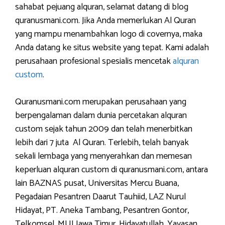
sahabat pejuang alquran, selamat datang di blog
quranusmani.com. Jika Anda memerlukan Al Quran
yang mampu menambahkan logo di covernya, maka
Anda datang ke situs website yang tepat. Kami adalah
perusahaan profesional spesialis mencetak
alquran
custom
.
Quranusmani.com merupakan perusahaan yang
berpengalaman dalam dunia percetakan alquran
custom sejak tahun 2009 dan telah menerbitkan
lebih dari 7 juta Al Quran. Terlebih, telah banyak
sekali lembaga yang menyerahkan dan memesan
keperluan alquran custom di quranusmani.com, antara
lain BAZNAS pusat, Universitas Mercu Buana,
Pegadaian Pesantren Daarut Tauhiid, LAZ Nurul
Hidayat, PT. Aneka Tambang, Pesantren Gontor,
Telkomsel, MUI Jawa Timur, Hidayatullah, Yayasan