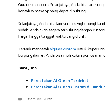
Quranusmani.com. Selanjutnya, Anda bisa langsun
kontak WhatsApp yang dapat dihubungi.
Selanjutnya, Anda bisa langsung menghubungi kami
sudah, Anda akan segera terhubung dengan custome
harga, hingga tenggat waktu yang dipilih.
Tertarik mencetak
alquran custom
untuk keperluan 
berpengalaman. Anda bisa melakukan pemesanan da
Baca Juga :
Percetakan Al Quran Terdekat
Percetakan Al Quran Custom di Bandu
Categories
Customised Quran