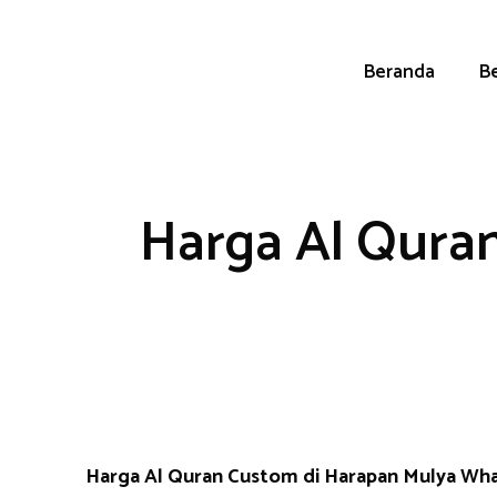
Skip
to
content
Beranda
Be
Harga Al Qura
Harga Al Quran Custom di Harapan Mulya W