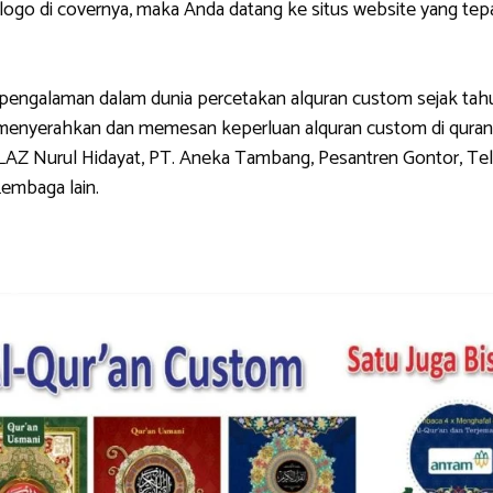
di covernya, maka Anda datang ke situs website yang tepat.
galaman dalam dunia percetakan alquran custom sejak tahun 
g menyerahkan dan memesan keperluan alquran custom di quran
LAZ Nurul Hidayat, PT. Aneka Tambang, Pesantren Gontor, Tel
Lembaga lain.