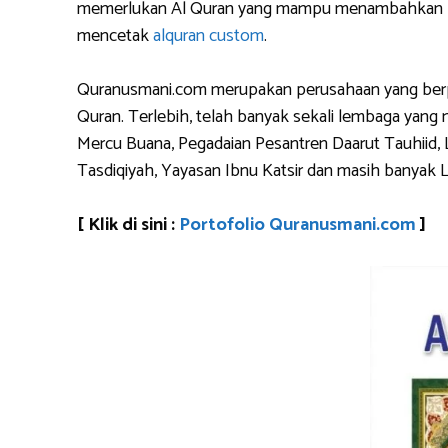
memerlukan Al Quran yang mampu menambahkan logo 
mencetak
alquran custom
.
Quranusmani.com merupakan perusahaan yang berpen
Quran. Terlebih, telah banyak sekali lembaga yan
Mercu Buana, Pegadaian Pesantren Daarut Tauhiid, 
Tasdiqiyah, Yayasan Ibnu Katsir dan masih banyak 
[ Klik di sini :
Portofolio Quranusmani.com
]