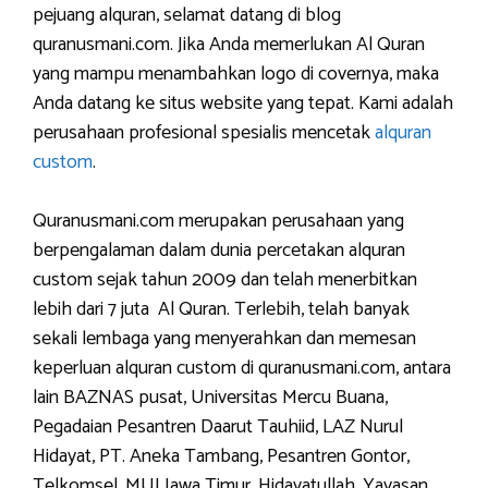
pejuang alquran, selamat datang di blog
quranusmani.com. Jika Anda memerlukan Al Quran
yang mampu menambahkan logo di covernya, maka
Anda datang ke situs website yang tepat. Kami adalah
perusahaan profesional spesialis mencetak
alquran
custom
.
Quranusmani.com merupakan perusahaan yang
berpengalaman dalam dunia percetakan alquran
custom sejak tahun 2009 dan telah menerbitkan
lebih dari 7 juta Al Quran. Terlebih, telah banyak
sekali lembaga yang menyerahkan dan memesan
keperluan alquran custom di quranusmani.com, antara
lain BAZNAS pusat, Universitas Mercu Buana,
Pegadaian Pesantren Daarut Tauhiid, LAZ Nurul
Hidayat, PT. Aneka Tambang, Pesantren Gontor,
Telkomsel, MUI Jawa Timur, Hidayatullah, Yayasan