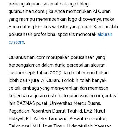
pejuang alquran, selamat datang di blog
quranusmani.com. Jika Anda memerlukan Al Quran
yang mampu menambahkan logo di covernya, maka
Anda datang ke situs website yang tepat. Kami adalah
perusahaan profesional spesialis mencetak
alquran
custom
.
Quranusmani.com merupakan perusahaan yang
berpengalaman dalam dunia percetakan alquran
custom sejak tahun 2009 dan telah menerbitkan
lebih dari 7 juta Al Quran. Terlebih, telah banyak
sekali lembaga yang menyerahkan dan memesan
keperluan alquran custom di quranusmani.com, antara
lain BAZNAS pusat, Universitas Mercu Buana,
Pegadaian Pesantren Daarut Tauhiid, LAZ Nurul
Hidayat, PT. Aneka Tambang, Pesantren Gontor,
Telkomsel, MUI Jawa Timur, Hidayatullah, Yayasan