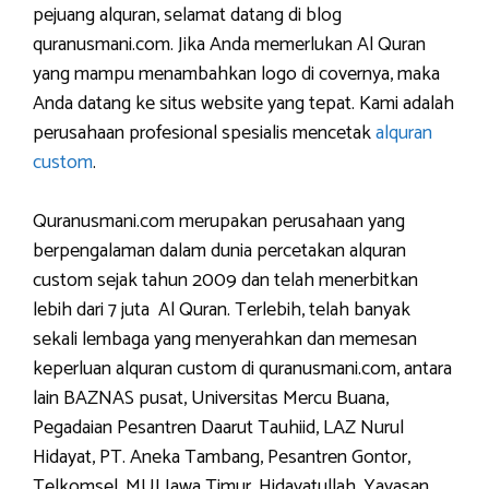
pejuang alquran, selamat datang di blog
quranusmani.com. Jika Anda memerlukan Al Quran
yang mampu menambahkan logo di covernya, maka
Anda datang ke situs website yang tepat. Kami adalah
perusahaan profesional spesialis mencetak
alquran
custom
.
Quranusmani.com merupakan perusahaan yang
berpengalaman dalam dunia percetakan alquran
custom sejak tahun 2009 dan telah menerbitkan
lebih dari 7 juta Al Quran. Terlebih, telah banyak
sekali lembaga yang menyerahkan dan memesan
keperluan alquran custom di quranusmani.com, antara
lain BAZNAS pusat, Universitas Mercu Buana,
Pegadaian Pesantren Daarut Tauhiid, LAZ Nurul
Hidayat, PT. Aneka Tambang, Pesantren Gontor,
Telkomsel, MUI Jawa Timur, Hidayatullah, Yayasan