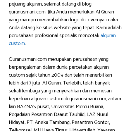
pejuang alquran, selamat datang di blog
quranusmani.com. Jika Anda memerlukan Al Quran
yang mampu menambahkan logo di covernya, maka
Anda datang ke situs website yang tepat. Kami adalah
perusahaan profesional spesialis mencetak
alquran
custom
.
Quranusmani.com merupakan perusahaan yang
berpengalaman dalam dunia percetakan alquran
custom sejak tahun 2009 dan telah menerbitkan
lebih dari 7 juta Al Quran. Terlebih, telah banyak
sekali lembaga yang menyerahkan dan memesan
keperluan alquran custom di quranusmani.com, antara
lain BAZNAS pusat, Universitas Mercu Buana,
Pegadaian Pesantren Daarut Tauhiid, LAZ Nurul
Hidayat, PT. Aneka Tambang, Pesantren Gontor,
Telkomsel, MUI Jawa Timur, Hidayatullah, Yayasan