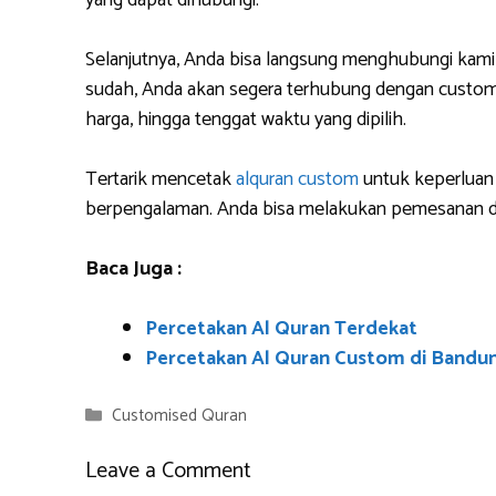
yang dapat dihubungi.
Selanjutnya, Anda bisa langsung menghubungi kami
sudah, Anda akan segera terhubung dengan custome
harga, hingga tenggat waktu yang dipilih.
Tertarik mencetak
alquran custom
untuk keperluan 
berpengalaman. Anda bisa melakukan pemesanan da
Baca Juga :
Percetakan Al Quran Terdekat
Percetakan Al Quran Custom di Bandu
Categories
Customised Quran
Leave a Comment