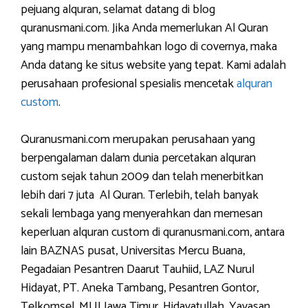
pejuang alquran, selamat datang di blog
quranusmani.com. Jika Anda memerlukan Al Quran
yang mampu menambahkan logo di covernya, maka
Anda datang ke situs website yang tepat. Kami adalah
perusahaan profesional spesialis mencetak
alquran
custom
.
Quranusmani.com merupakan perusahaan yang
berpengalaman dalam dunia percetakan alquran
custom sejak tahun 2009 dan telah menerbitkan
lebih dari 7 juta Al Quran. Terlebih, telah banyak
sekali lembaga yang menyerahkan dan memesan
keperluan alquran custom di quranusmani.com, antara
lain BAZNAS pusat, Universitas Mercu Buana,
Pegadaian Pesantren Daarut Tauhiid, LAZ Nurul
Hidayat, PT. Aneka Tambang, Pesantren Gontor,
Telkomsel, MUI Jawa Timur, Hidayatullah, Yayasan