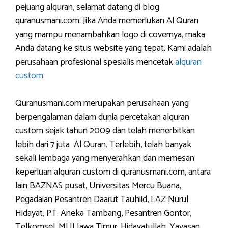
pejuang alquran, selamat datang di blog
quranusmani.com. Jika Anda memerlukan Al Quran
yang mampu menambahkan logo di covernya, maka
Anda datang ke situs website yang tepat. Kami adalah
perusahaan profesional spesialis mencetak
alquran
custom
.
Quranusmani.com merupakan perusahaan yang
berpengalaman dalam dunia percetakan alquran
custom sejak tahun 2009 dan telah menerbitkan
lebih dari 7 juta Al Quran. Terlebih, telah banyak
sekali lembaga yang menyerahkan dan memesan
keperluan alquran custom di quranusmani.com, antara
lain BAZNAS pusat, Universitas Mercu Buana,
Pegadaian Pesantren Daarut Tauhiid, LAZ Nurul
Hidayat, PT. Aneka Tambang, Pesantren Gontor,
Telkomsel, MUI Jawa Timur, Hidayatullah, Yayasan