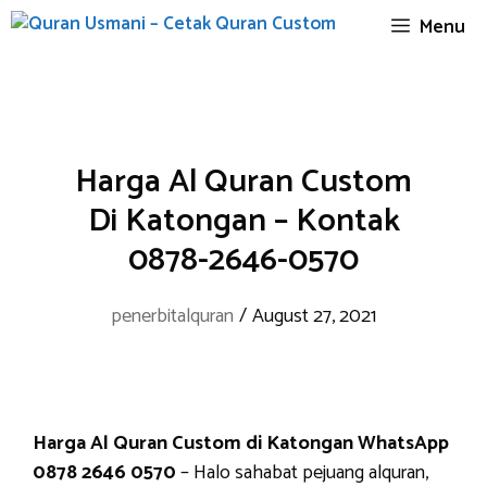
Skip
Menu
to
content
Harga Al Quran Custom
Di Katongan – Kontak
0878-2646-0570
penerbitalquran
/
August 27, 2021
Harga Al Quran Custom di Katongan WhatsApp
0878 2646 0570
– Halo sahabat pejuang alquran,