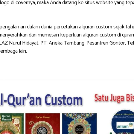
di covernya, maka Anda datang ke situs website yang tepat.
galaman dalam dunia percetakan alquran custom sejak tahun 
g menyerahkan dan memesan keperluan alquran custom di quran
LAZ Nurul Hidayat, PT. Aneka Tambang, Pesantren Gontor, Tel
Lembaga lain.