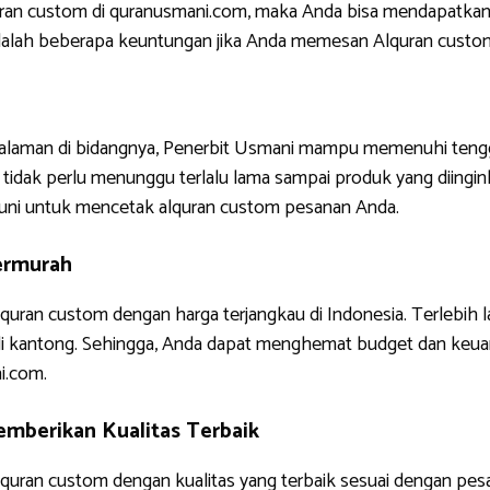
uran custom di quranusmani.com, maka Anda bisa mendapatkan
ni adalah beberapa keuntungan jika Anda memesan Alquran custo
ngalaman di bidangnya, Penerbit Usmani mampu memenuhi tengg
tidak perlu menunggu terlalu lama sampai produk yang diinginkan
uni untuk mencetak alquran custom pesanan Anda.
ermurah
quran custom dengan harga terjangkau di Indonesia. Terlebih 
di kantong. Sehingga, Anda dapat menghemat budget dan keua
i.com.
mberikan Kualitas Terbaik
uran custom dengan kualitas yang terbaik sesuai dengan pes