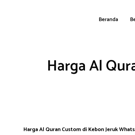
Skip
to
content
Beranda
Be
Harga Al Qur
Harga Al Quran Custom di Kebon Jeruk What