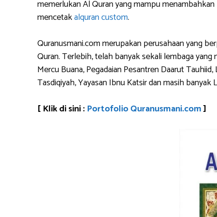
memerlukan Al Quran yang mampu menambahkan logo 
mencetak
alquran custom
.
Quranusmani.com merupakan perusahaan yang berpen
Quran. Terlebih, telah banyak sekali lembaga yan
Mercu Buana, Pegadaian Pesantren Daarut Tauhiid, 
Tasdiqiyah, Yayasan Ibnu Katsir dan masih banyak 
[ Klik di sini :
Portofolio Quranusmani.com
]