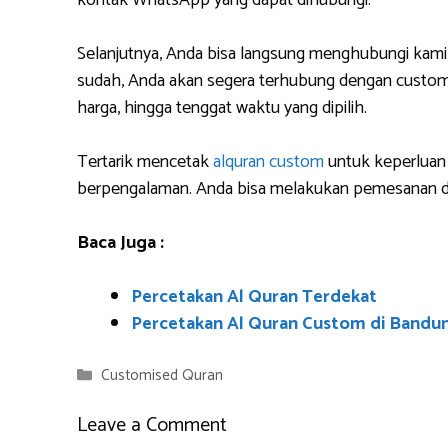
kontak WhatsApp yang dapat dihubungi.
Selanjutnya, Anda bisa langsung menghubungi kami
sudah, Anda akan segera terhubung dengan custome
harga, hingga tenggat waktu yang dipilih.
Tertarik mencetak
alquran custom
untuk keperluan 
berpengalaman. Anda bisa melakukan pemesanan da
Baca Juga :
Percetakan Al Quran Terdekat
Percetakan Al Quran Custom di Bandu
Categories
Customised Quran
Leave a Comment