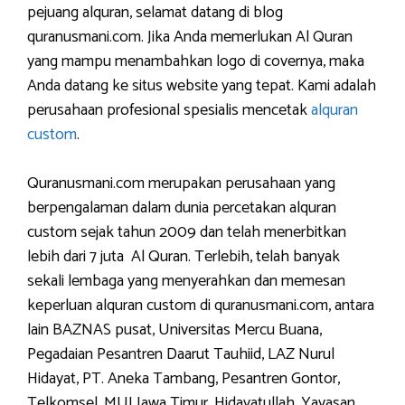
pejuang alquran, selamat datang di blog
quranusmani.com. Jika Anda memerlukan Al Quran
yang mampu menambahkan logo di covernya, maka
Anda datang ke situs website yang tepat. Kami adalah
perusahaan profesional spesialis mencetak
alquran
custom
.
Quranusmani.com merupakan perusahaan yang
berpengalaman dalam dunia percetakan alquran
custom sejak tahun 2009 dan telah menerbitkan
lebih dari 7 juta Al Quran. Terlebih, telah banyak
sekali lembaga yang menyerahkan dan memesan
keperluan alquran custom di quranusmani.com, antara
lain BAZNAS pusat, Universitas Mercu Buana,
Pegadaian Pesantren Daarut Tauhiid, LAZ Nurul
Hidayat, PT. Aneka Tambang, Pesantren Gontor,
Telkomsel, MUI Jawa Timur, Hidayatullah, Yayasan