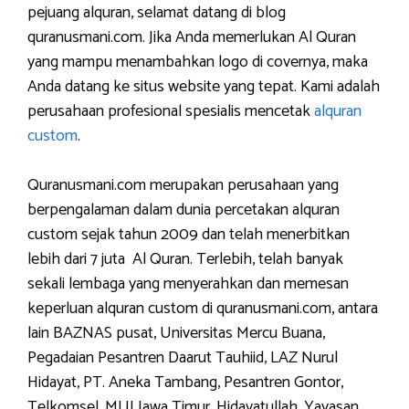
pejuang alquran, selamat datang di blog
quranusmani.com. Jika Anda memerlukan Al Quran
yang mampu menambahkan logo di covernya, maka
Anda datang ke situs website yang tepat. Kami adalah
perusahaan profesional spesialis mencetak
alquran
custom
.
Quranusmani.com merupakan perusahaan yang
berpengalaman dalam dunia percetakan alquran
custom sejak tahun 2009 dan telah menerbitkan
lebih dari 7 juta Al Quran. Terlebih, telah banyak
sekali lembaga yang menyerahkan dan memesan
keperluan alquran custom di quranusmani.com, antara
lain BAZNAS pusat, Universitas Mercu Buana,
Pegadaian Pesantren Daarut Tauhiid, LAZ Nurul
Hidayat, PT. Aneka Tambang, Pesantren Gontor,
Telkomsel, MUI Jawa Timur, Hidayatullah, Yayasan