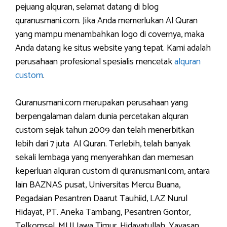
pejuang alquran, selamat datang di blog
quranusmani.com. Jika Anda memerlukan Al Quran
yang mampu menambahkan logo di covernya, maka
Anda datang ke situs website yang tepat. Kami adalah
perusahaan profesional spesialis mencetak
alquran
custom
.
Quranusmani.com merupakan perusahaan yang
berpengalaman dalam dunia percetakan alquran
custom sejak tahun 2009 dan telah menerbitkan
lebih dari 7 juta Al Quran. Terlebih, telah banyak
sekali lembaga yang menyerahkan dan memesan
keperluan alquran custom di quranusmani.com, antara
lain BAZNAS pusat, Universitas Mercu Buana,
Pegadaian Pesantren Daarut Tauhiid, LAZ Nurul
Hidayat, PT. Aneka Tambang, Pesantren Gontor,
Telkomsel, MUI Jawa Timur, Hidayatullah, Yayasan