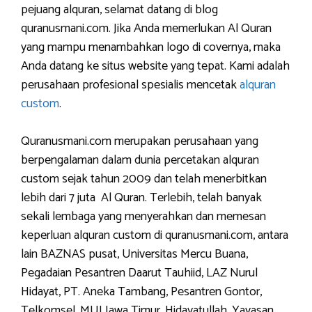
pejuang alquran, selamat datang di blog
quranusmani.com. Jika Anda memerlukan Al Quran
yang mampu menambahkan logo di covernya, maka
Anda datang ke situs website yang tepat. Kami adalah
perusahaan profesional spesialis mencetak
alquran
custom
.
Quranusmani.com merupakan perusahaan yang
berpengalaman dalam dunia percetakan alquran
custom sejak tahun 2009 dan telah menerbitkan
lebih dari 7 juta Al Quran. Terlebih, telah banyak
sekali lembaga yang menyerahkan dan memesan
keperluan alquran custom di quranusmani.com, antara
lain BAZNAS pusat, Universitas Mercu Buana,
Pegadaian Pesantren Daarut Tauhiid, LAZ Nurul
Hidayat, PT. Aneka Tambang, Pesantren Gontor,
Telkomsel, MUI Jawa Timur, Hidayatullah, Yayasan