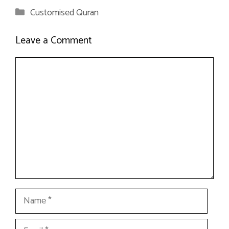
Categories
Customised Quran
Leave a Comment
Comment
Name
Email