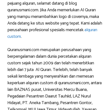
pejuang alquran, selamat datang di blog
quranusmani.com. Jika Anda memerlukan Al Quran
yang mampu menambahkan logo di covernya, maka
Anda datang ke situs website yang tepat. Kami adalah
perusahaan profesional spesialis mencetak
alquran
custom
.
Quranusmani.com merupakan perusahaan yang
berpengalaman dalam dunia percetakan alquran
custom sejak tahun 2009 dan telah menerbitkan
lebih dari 7 juta Al Quran. Terlebih, telah banyak
sekali lembaga yang menyerahkan dan memesan
keperluan alquran custom di quranusmani.com, antara
lain BAZNAS pusat, Universitas Mercu Buana,
Pegadaian Pesantren Daarut Tauhiid, LAZ Nurul
Hidayat, PT. Aneka Tambang, Pesantren Gontor,
Telkomsel, MUI Jawa Timur, Hidayatullah, Yayasan