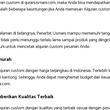
uran custom di quranusmani.com, maka Anda bisa mendapatkan
ni adalah beberapa keuntungan jika Anda memesan Alquran custo
ngalaman di bidangnya, Penerbit Usmani mampu memenuhi tengg
tidak perlu menunggu terlalu lama sampai produk yang diinginkan
uni untuk mencetak alquran custom pesanan Anda.
murah
quran custom dengan harga terjangkau di Indonesia. Terlebih 
di kantong. Sehingga, Anda dapat menghemat budget dan keua
i.com.
erikan Kualitas Terbaik
uran custom dengan kualitas yang terbaik sesuai dengan pes