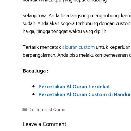
kontak WhatsApp yang dapat dihubungi.
Selanjutnya, Anda bisa langsung menghubungi kami
sudah, Anda akan segera terhubung dengan custome
harga, hingga tenggat waktu yang dipilih.
Tertarik mencetak
alquran custom
untuk keperluan 
berpengalaman. Anda bisa melakukan pemesanan da
Baca Juga :
Percetakan Al Quran Terdekat
Percetakan Al Quran Custom di Bandu
Categories
Customised Quran
Leave a Comment