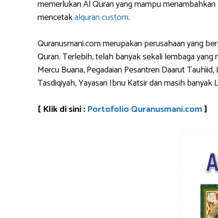
memerlukan Al Quran yang mampu menambahkan logo 
mencetak
alquran custom
.
Quranusmani.com merupakan perusahaan yang berpen
Quran. Terlebih, telah banyak sekali lembaga yan
Mercu Buana, Pegadaian Pesantren Daarut Tauhiid, 
Tasdiqiyah, Yayasan Ibnu Katsir dan masih banyak 
[ Klik di sini :
Portofolio Quranusmani.com
]