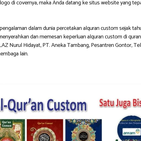
di covernya, maka Anda datang ke situs website yang tepat.
galaman dalam dunia percetakan alquran custom sejak tahun 
g menyerahkan dan memesan keperluan alquran custom di quran
LAZ Nurul Hidayat, PT. Aneka Tambang, Pesantren Gontor, Tel
Lembaga lain.