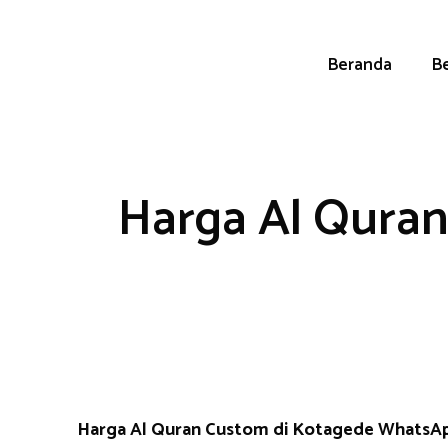
Skip
to
content
Beranda
Be
Harga Al Quran
Harga Al Quran Custom di Kotagede WhatsA