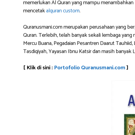
memerlukan Al Quran yang mampu menambahkan logo 
mencetak
alquran custom
.
Quranusmani.com merupakan perusahaan yang berpen
Quran. Terlebih, telah banyak sekali lembaga yan
Mercu Buana, Pegadaian Pesantren Daarut Tauhiid, 
Tasdiqiyah, Yayasan Ibnu Katsir dan masih banyak 
[ Klik di sini :
Portofolio Quranusmani.com
]