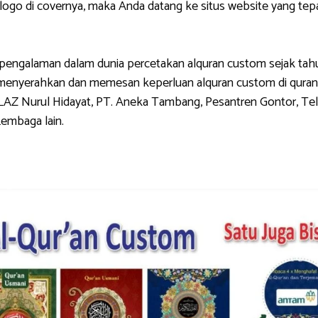
di covernya, maka Anda datang ke situs website yang tepat.
galaman dalam dunia percetakan alquran custom sejak tahun 
g menyerahkan dan memesan keperluan alquran custom di quran
LAZ Nurul Hidayat, PT. Aneka Tambang, Pesantren Gontor, Tel
Lembaga lain.