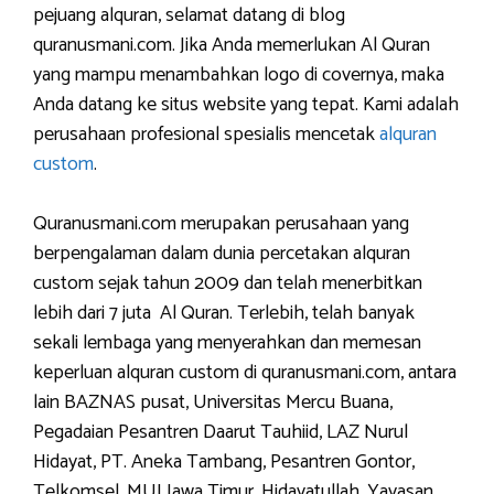
pejuang alquran, selamat datang di blog
quranusmani.com. Jika Anda memerlukan Al Quran
yang mampu menambahkan logo di covernya, maka
Anda datang ke situs website yang tepat. Kami adalah
perusahaan profesional spesialis mencetak
alquran
custom
.
Quranusmani.com merupakan perusahaan yang
berpengalaman dalam dunia percetakan alquran
custom sejak tahun 2009 dan telah menerbitkan
lebih dari 7 juta Al Quran. Terlebih, telah banyak
sekali lembaga yang menyerahkan dan memesan
keperluan alquran custom di quranusmani.com, antara
lain BAZNAS pusat, Universitas Mercu Buana,
Pegadaian Pesantren Daarut Tauhiid, LAZ Nurul
Hidayat, PT. Aneka Tambang, Pesantren Gontor,
Telkomsel, MUI Jawa Timur, Hidayatullah, Yayasan