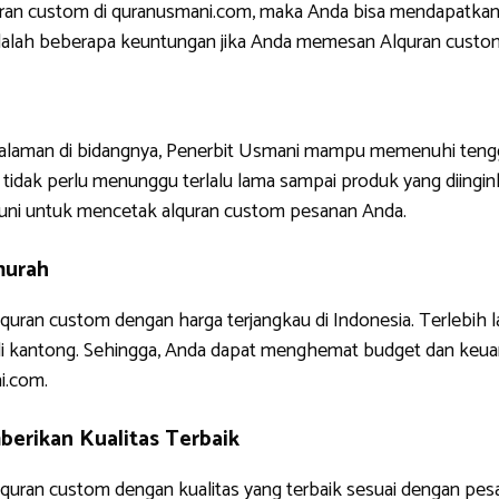
uran custom di quranusmani.com, maka Anda bisa mendapatkan
ni adalah beberapa keuntungan jika Anda memesan Alquran custo
ngalaman di bidangnya, Penerbit Usmani mampu memenuhi tengg
tidak perlu menunggu terlalu lama sampai produk yang diinginkan
uni untuk mencetak alquran custom pesanan Anda.
murah
quran custom dengan harga terjangkau di Indonesia. Terlebih 
di kantong. Sehingga, Anda dapat menghemat budget dan keua
i.com.
erikan Kualitas Terbaik
uran custom dengan kualitas yang terbaik sesuai dengan pes