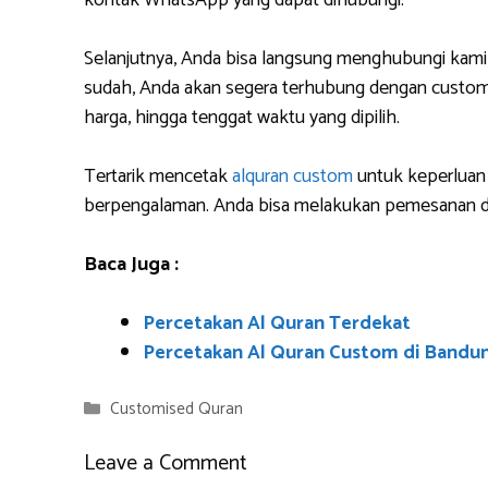
kontak WhatsApp yang dapat dihubungi.
Selanjutnya, Anda bisa langsung menghubungi kami
sudah, Anda akan segera terhubung dengan custome
harga, hingga tenggat waktu yang dipilih.
Tertarik mencetak
alquran custom
untuk keperluan 
berpengalaman. Anda bisa melakukan pemesanan da
Baca Juga :
Percetakan Al Quran Terdekat
Percetakan Al Quran Custom di Bandu
Categories
Customised Quran
Leave a Comment