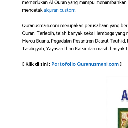
memerlukan Al Quran yang mampu menambahkan logo 
mencetak
alquran custom
.
Quranusmani.com merupakan perusahaan yang berpen
Quran. Terlebih, telah banyak sekali lembaga yan
Mercu Buana, Pegadaian Pesantren Daarut Tauhiid, 
Tasdiqiyah, Yayasan Ibnu Katsir dan masih banyak 
[ Klik di sini :
Portofolio Quranusmani.com
]