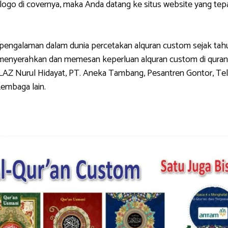
di covernya, maka Anda datang ke situs website yang tepat.
galaman dalam dunia percetakan alquran custom sejak tahun 
g menyerahkan dan memesan keperluan alquran custom di quran
LAZ Nurul Hidayat, PT. Aneka Tambang, Pesantren Gontor, Tel
Lembaga lain.