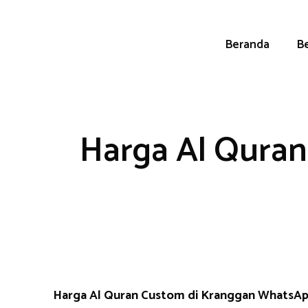
Skip
to
content
Beranda
Be
Harga Al Quran
Harga Al Quran Custom di Kranggan WhatsA