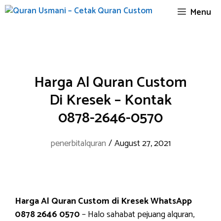
Skip
Menu
to
content
Harga Al Quran Custom
Di Kresek – Kontak
0878-2646-0570
penerbitalquran
/
August 27, 2021
Harga Al Quran Custom di Kresek WhatsApp
0878 2646 0570
– Halo sahabat pejuang alquran,