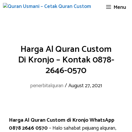
Skip
Menu
to
content
Harga Al Quran Custom
Di Kronjo – Kontak 0878-
2646-0570
penerbitalquran
/
August 27, 2021
Harga Al Quran Custom di Kronjo WhatsApp
0878 2646 0570
– Halo sahabat pejuang alquran,