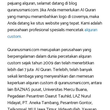
pejuang alquran, selamat datang di blog
quranusmani.com. Jika Anda memerlukan Al Quran
yang mampu menambahkan logo di covernya, maka
Anda datang ke situs website yang tepat. Kami adalah
perusahaan profesional spesialis mencetak
alquran
custom
.
Quranusmani.com merupakan perusahaan yang
berpengalaman dalam dunia percetakan alquran
custom sejak tahun 2009 dan telah menerbitkan
lebih dari 7 juta Al Quran. Terlebih, telah banyak
sekali lembaga yang menyerahkan dan memesan
keperluan alquran custom di quranusmani.com, antara
lain BAZNAS pusat, Universitas Mercu Buana,
Pegadaian Pesantren Daarut Tauhiid, LAZ Nurul
Hidayat, PT. Aneka Tambang, Pesantren Gontor,
Telkomsel, MUI Jawa Timur, Hidayatullah, Yayasan