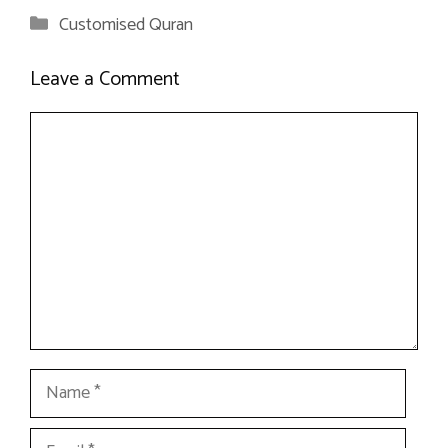
Categories
Customised Quran
Leave a Comment
Comment
Name
Email