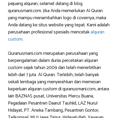
pejuang alquran, selamat datang di blog
quranusmani.com. Jika Anda memerlukan Al Quran
yang mampu menambahkan logo di covernya, maka
Anda datang ke situs website yang tepat. Kami adalah
perusahaan profesional spesialis mencetak
alquran
custom
.
Quranusmani.com merupakan perusahaan yang
berpengalaman dalam dunia percetakan alquran
custom sejak tahun 2009 dan telah menerbitkan
lebih dari 7 juta Al Quran. Terlebih, telah banyak
sekali lembaga yang menyerahkan dan memesan
keperluan alquran custom di quranusmani.com, antara
lain BAZNAS pusat, Universitas Mercu Buana,
Pegadaian Pesantren Daarut Tauhiid, LAZ Nurul
Hidayat, PT. Aneka Tambang, Pesantren Gontor,
Telkomsel, MUI Jawa Timur, Hidayatullah, Yayasan