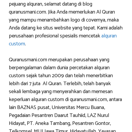
pejuang alquran, selamat datang di blog
quranusmani.com. Jika Anda memerlukan Al Quran
yang mampu menambahkan logo di covernya, maka
Anda datang ke situs website yang tepat. Kami adalah
perusahaan profesional spesialis mencetak
alquran
custom
.
Quranusmani.com merupakan perusahaan yang
berpengalaman dalam dunia percetakan alquran
custom sejak tahun 2009 dan telah menerbitkan
lebih dari 7 juta Al Quran. Terlebih, telah banyak
sekali lembaga yang menyerahkan dan memesan
keperluan alquran custom di quranusmani.com, antara
lain BAZNAS pusat, Universitas Mercu Buana,
Pegadaian Pesantren Daarut Tauhiid, LAZ Nurul
Hidayat, PT. Aneka Tambang, Pesantren Gontor,
Telkomsel, MUI Jawa Timur, Hidayatullah, Yayasan