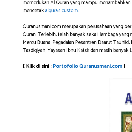
memerlukan Al Quran yang mampu menambahkan logo 
mencetak
alquran custom
.
Quranusmani.com merupakan perusahaan yang berpen
Quran. Terlebih, telah banyak sekali lembaga yan
Mercu Buana, Pegadaian Pesantren Daarut Tauhiid, 
Tasdiqiyah, Yayasan Ibnu Katsir dan masih banyak 
[ Klik di sini :
Portofolio Quranusmani.com
]