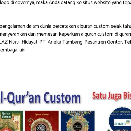
di covernya, maka Anda datang ke situs website yang tepat.
galaman dalam dunia percetakan alquran custom sejak tahun 
g menyerahkan dan memesan keperluan alquran custom di quran
LAZ Nurul Hidayat, PT. Aneka Tambang, Pesantren Gontor, Tel
Lembaga lain.