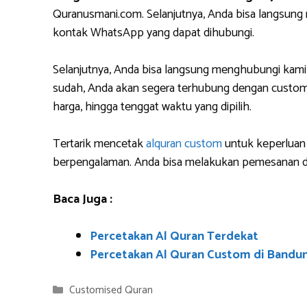
Quranusmani.com. Selanjutnya, Anda bisa langsun
kontak WhatsApp yang dapat dihubungi.
Selanjutnya, Anda bisa langsung menghubungi kami
sudah, Anda akan segera terhubung dengan custome
harga, hingga tenggat waktu yang dipilih.
Tertarik mencetak
alquran custom
untuk keperluan 
berpengalaman. Anda bisa melakukan pemesanan da
Baca Juga :
Percetakan Al Quran Terdekat
Percetakan Al Quran Custom di Bandu
Categories
Customised Quran