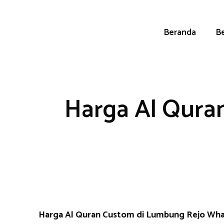
Skip
to
content
Beranda
Be
Harga Al Qura
Harga Al Quran Custom di Lumbung Rejo Wh