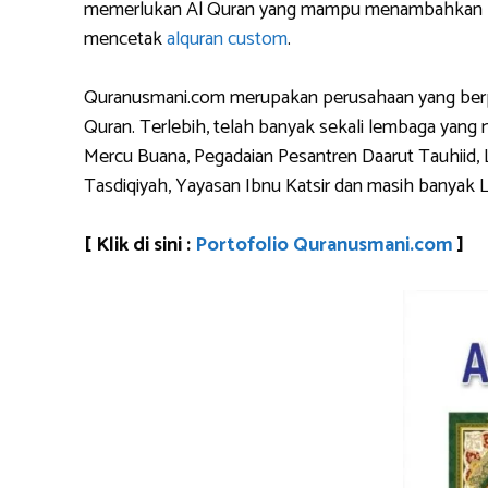
memerlukan Al Quran yang mampu menambahkan logo 
mencetak
alquran custom
.
Quranusmani.com merupakan perusahaan yang berpen
Quran. Terlebih, telah banyak sekali lembaga yan
Mercu Buana, Pegadaian Pesantren Daarut Tauhiid, 
Tasdiqiyah, Yayasan Ibnu Katsir dan masih banyak 
[ Klik di sini :
Portofolio Quranusmani.com
]