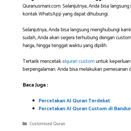
Quranusmani.com. Selanjutnya, Anda bisa langsun
kontak WhatsApp yang dapat dihubungi.
Selanjutnya, Anda bisa langsung menghubungi kami
sudah, Anda akan segera terhubung dengan custome
harga, hingga tenggat waktu yang dipilih.
Tertarik mencetak
alquran custom
untuk keperluan 
berpengalaman. Anda bisa melakukan pemesanan da
Baca Juga :
Percetakan Al Quran Terdekat
Percetakan Al Quran Custom di Bandu
Categories
Customised Quran