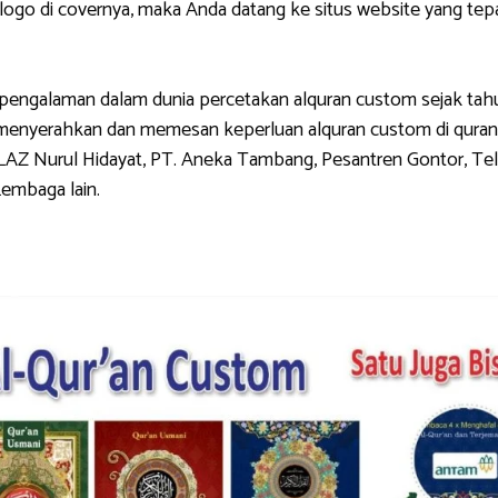
di covernya, maka Anda datang ke situs website yang tepat.
galaman dalam dunia percetakan alquran custom sejak tahun 
g menyerahkan dan memesan keperluan alquran custom di quran
LAZ Nurul Hidayat, PT. Aneka Tambang, Pesantren Gontor, Tel
Lembaga lain.