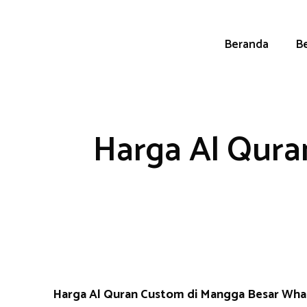
Skip
to
content
Beranda
Be
Harga Al Qura
Harga Al Quran Custom di Mangga Besar Wh