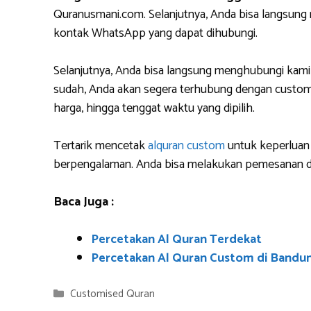
Quranusmani.com. Selanjutnya, Anda bisa langsun
kontak WhatsApp yang dapat dihubungi.
Selanjutnya, Anda bisa langsung menghubungi kami
sudah, Anda akan segera terhubung dengan custome
harga, hingga tenggat waktu yang dipilih.
Tertarik mencetak
alquran custom
untuk keperluan 
berpengalaman. Anda bisa melakukan pemesanan da
Baca Juga :
Percetakan Al Quran Terdekat
Percetakan Al Quran Custom di Bandu
Categories
Customised Quran