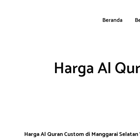
Skip
to
content
Beranda
Be
Harga Al Qur
Harga Al Quran Custom di Manggarai Selata