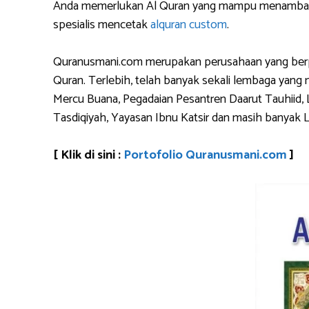
Anda memerlukan Al Quran yang mampu menambahkan
spesialis mencetak
alquran custom
.
Quranusmani.com merupakan perusahaan yang berpen
Quran. Terlebih, telah banyak sekali lembaga yan
Mercu Buana, Pegadaian Pesantren Daarut Tauhiid, 
Tasdiqiyah, Yayasan Ibnu Katsir dan masih banyak 
[ Klik di sini :
Portofolio Quranusmani.com
]