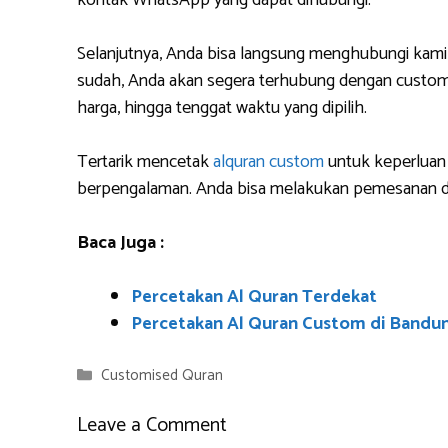
kontak WhatsApp yang dapat dihubungi.
Selanjutnya, Anda bisa langsung menghubungi kami
sudah, Anda akan segera terhubung dengan custome
harga, hingga tenggat waktu yang dipilih.
Tertarik mencetak
alquran custom
untuk keperluan 
berpengalaman. Anda bisa melakukan pemesanan da
Baca Juga :
Percetakan Al Quran Terdekat
Percetakan Al Quran Custom di Bandu
Categories
Customised Quran
Leave a Comment