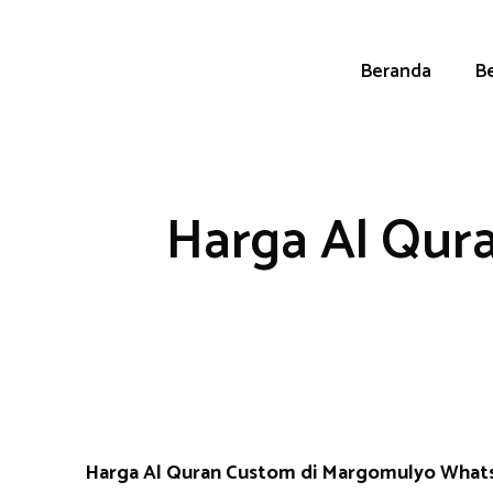
Skip
to
content
Beranda
Be
Harga Al Qur
Harga Al Quran Custom di Margomulyo What