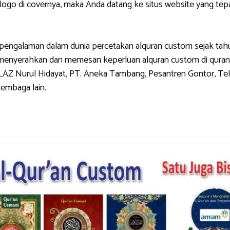
di covernya, maka Anda datang ke situs website yang tepat.
galaman dalam dunia percetakan alquran custom sejak tahun 
g menyerahkan dan memesan keperluan alquran custom di quran
LAZ Nurul Hidayat, PT. Aneka Tambang, Pesantren Gontor, Tel
Lembaga lain.