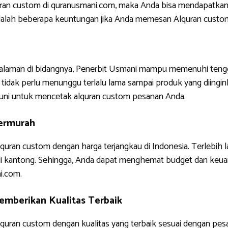
uran custom di quranusmani.com, maka Anda bisa mendapatkan
ni adalah beberapa keuntungan jika Anda memesan Alquran custo
ngalaman di bidangnya, Penerbit Usmani mampu memenuhi tengg
tidak perlu menunggu terlalu lama sampai produk yang diinginkan
uni untuk mencetak alquran custom pesanan Anda.
ermurah
quran custom dengan harga terjangkau di Indonesia. Terlebih 
di kantong. Sehingga, Anda dapat menghemat budget dan keua
i.com.
mberikan Kualitas Terbaik
uran custom dengan kualitas yang terbaik sesuai dengan pes