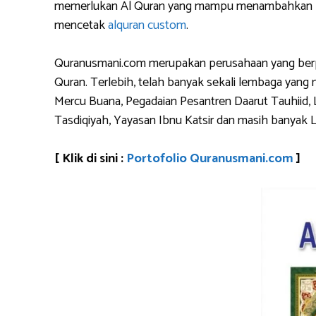
memerlukan Al Quran yang mampu menambahkan logo 
mencetak
alquran custom
.
Quranusmani.com merupakan perusahaan yang berpen
Quran. Terlebih, telah banyak sekali lembaga yan
Mercu Buana, Pegadaian Pesantren Daarut Tauhiid, 
Tasdiqiyah, Yayasan Ibnu Katsir dan masih banyak 
[ Klik di sini :
Portofolio Quranusmani.com
]